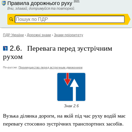
2021
Правила дорожнього руху
Вчи, здавай, дотримуйся та повторюй.
ПДР України
›
Дорожні знаки
›
Знаки пріоритету
Перевага перед зустрічним
2.6.
рухом
По-русски:
Преимущество перед встречным движением
Знак 2.6
Вузька ділянка дороги, на якій під час руху водій має
перевагу стосовно зустрічних транспортних засобів.