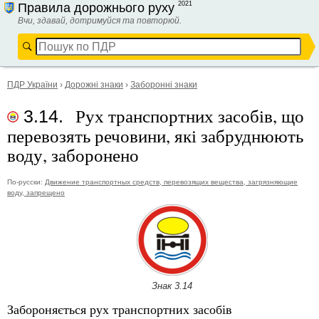
2021
Правила дорожнього руху
Вчи, здавай, дотримуйся та повторюй.
ПДР України
›
Дорожні знаки
›
Заборонні знаки
Рух транспортних засобів, що
3.14.
перевозять речовини, які забруднюють
воду, заборонено
По-русски:
Движение транспортных средств, перевозящих вещества, загрязняющие
воду, запрещено
Знак 3.14
Забороняється рух транспортних засобів