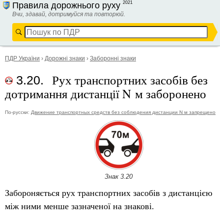
2021
Правила дорожнього руху
Вчи, здавай, дотримуйся та повторюй.
ПДР України
›
Дорожні знаки
›
Заборонні знаки
Рух транспортних засобів без
3.20.
дотримання дистанції N м заборонено
По-русски:
Движение транспортных средств без соблюдения дистанции N м запрещено
Знак 3.20
Забороняється рух транспортних засобів з дистанцією
між ними менше зазначеної на знакові.