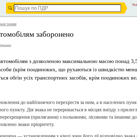
Ува
нні знаки
втомобілям заборонено
апрещен
автомобілям з дозволеною максимальною масою понад 3,5
засоби (крім поодиноких, що рухаються із швидкістю мен
ться обгін усіх транспортних засобів, крім поодиноких ве
тановлення до найближчого перехрестя за ним, а в населених пунк
ого пункту. Дія знака не переривається в місцях виїзду з прилег
х перехрещення (прилягання) з польовими, лісовими та іншими до
новлено знаки пріоритету.
зменшена — установленням у кінці зони його дії відповідно знака