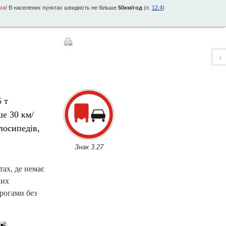
га!
В населених пунктах швидкість не більше
50км/год
(п.
12.4
)
›
 т
ше 30 км/
лосипедів,
Знак 3.27
тах, де немає
лих
рогами без
.