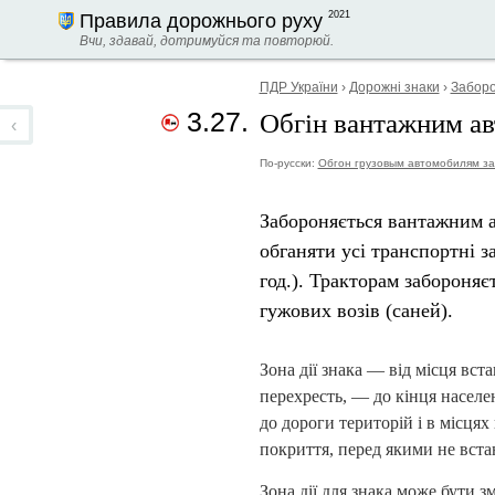
2021
Правила дорожнього руху
Вчи, здавай, дотримуйся та повторюй.
ПДР України
›
Дорожні знаки
›
Заборо
Обгін вантажним а
3.27.
‹
По-русски:
Обгон грузовым автомобилям з
Забороняється вантажним 
обганяти усі транспортні 
год.). Тракторам забороняє
гужових возів (саней).
Зона дії знака — від місця вс
перехресть, — до кінця населен
до дороги територій і в місця
покриття, перед якими не вста
Зона дії для знака може бути 