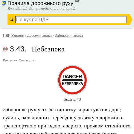
2021
Правила дорожнього руху
Вчи, здавай, дотримуйся та повторюй.
ПДР України
›
Дорожні знаки
›
Заборонні знаки
Небезпека
3.43.
По-русски:
Опасность
Знак 3.43
Забороняє рух усіх без винятку користувачів доріг,
вулиць, залізничних переїздів у зв’язку з дорожньо-
транспортною пригодою, аварією, проявом стихійного
лиха чи іншою небезпекою для руху (зсув ґрунту,