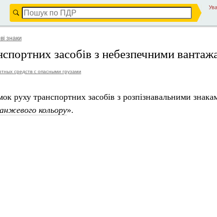
Ува
ві знаки
спортних засобів з небезпечними вантаж
тных средств с опасными грузами
ок руху транспортних засобів з розпізнавальними знака
ранжевого кольору
».