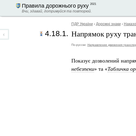
2021
Правила дорожнього руху
Вчи, здавай, дотримуйся та повторюй.
ПДР України
›
Дорожні знаки
›
Наказо
Напрямок руху тран
4.18.1.
‹
По-русски:
Направление движения транспор
Показує дозволений напрям
небезпеки
» та «
Табличка о