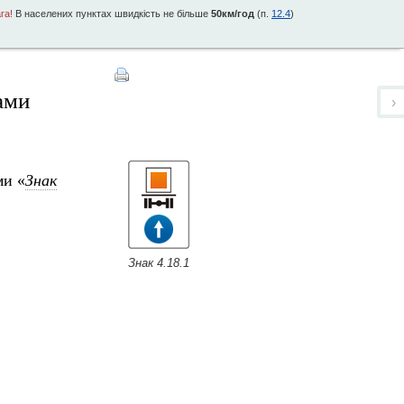
га!
В населених пунктах швидкість не більше
50км/год
(п.
12.4
)
ами
›
ми «
Знак
Знак 4.18.1