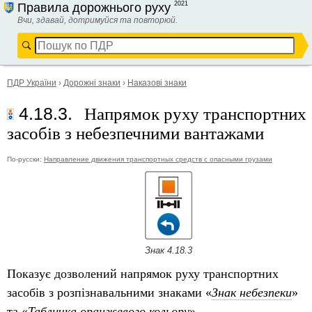
2021
Правила дорожнього руху
Вчи, здавай, дотримуйся та повторюй.
ПДР України
›
Дорожні знаки
›
Наказові знаки
Напрямок руху транспортних
4.18.3.
засобів з небезпечними вантажами
По-русски:
Направление движения транспортных средств с опасными грузами
Знак 4.18.3
Показує дозволений напрямок руху транспортних
засобів з розпізнавальними знаками «
Знак небезпеки
»
та «
Табличка оранжевого кольору
».