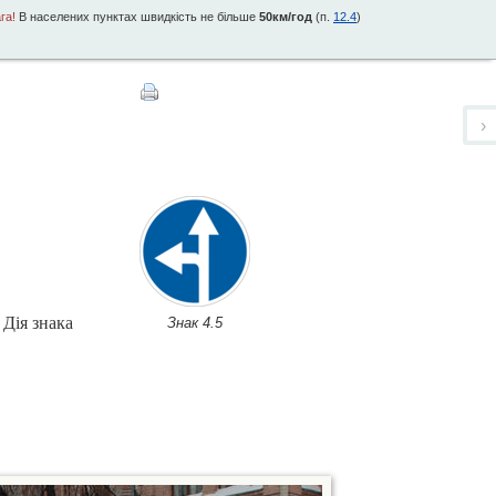
га!
В населених пунктах швидкість не більше
50км/год
(п.
12.4
)
›
Дія знака
Знак 4.5