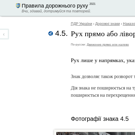
2021
Правила дорожнього руху
Вчи, здавай, дотримуйся та повторюй.
ПДР України
›
Дорожні знаки
›
Наказо
Рух прямо або ліво
4.5.
‹
По-русски:
Движение прямо или налево
Рух лише у напрямках, указ
Знак дозволяє також розворот 
Дія знака не поширюється на т
поширюється на перехрещення 
Фотографії знака 4.5