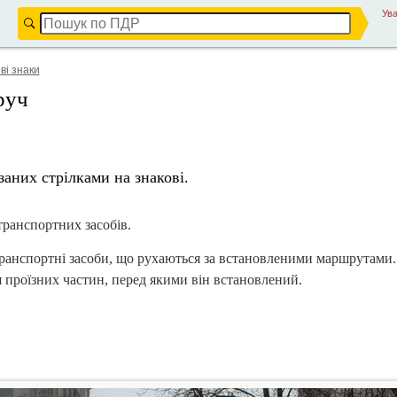
Ува
ві знаки
руч
аних стрілками на знакові.
транспортних засобів.
ранспортні засоби, що рухаються за встановленими маршрутами. 
проїзних частин, перед якими він встановлений.