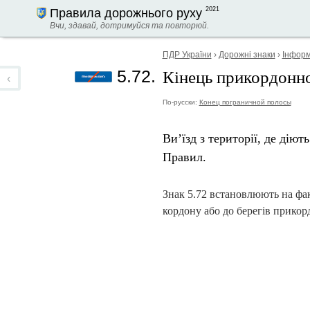
2021
Правила дорожнього руху
Вчи, здавай, дотримуйся та повторюй.
ПДР України
›
Дорожні знаки
›
Інформ
Кінець прикордонно
5.72.
‹
По-русски:
Конец пограничной полосы
Ви’їзд з території, де дію
Правил.
Знак 5.72 встановлюють на фак
кордону або до берегів прикор