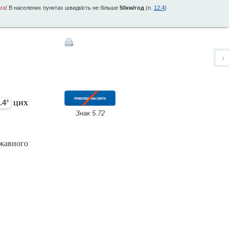
га!
В населених пунктах швидкість не більше
50км/год
(п.
12.4
)
›
цих
.4³
Знак 5.72
ржавного