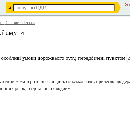
Ува
аційно-вказівні знаки
ї смуги
ть особливі умови дорожнього руху, передбачені пунктом
2
тичній межі території селищної, сільської ради, прилеглої до де
донних річок, озер та інших водойм.