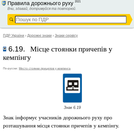
2021
Правила дорожнього руху
Вчи, здавай, дотримуйся та повторюй.
ПДР України
›
Дорожні знаки
›
Знаки сервісу
Місце стоянки причепів у
6.19.
кемпінгу
По-русски:
Место стоянки прицепов у кемпинга
Знак 6.19
Знак інформує учасників дорожнього руху про
розташування місця стоянки причепів у кемпінгу.