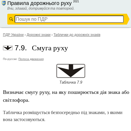
2021
Правила дорожнього руху
Вчи, здавай, дотримуйся та повторюй.
ПДР України
›
Дорожні знаки
›
Таблички до дорожніх знаків
Смуга руху
7.9.
По-русски:
Полоса движения
Табличка 7.9
Визначає смугу руху, на яку поширюється дія знака або
світлофора.
Табличка розміщується безпосередньо під знаками, з якими
вона застосовуються.