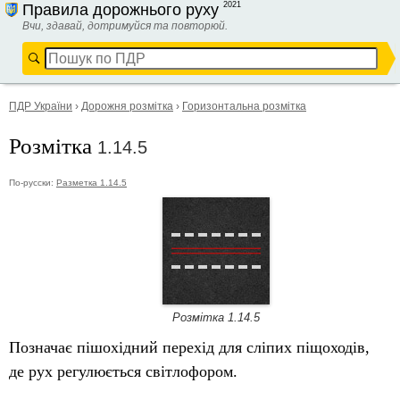
2021
Правила дорожнього руху
Вчи, здавай, дотримуйся та повторюй.
ПДР України
›
Дорожня розмітка
›
Горизонтальна розмітка
Розмітка
1.14.5
По-русски:
Разметка 1.14.5
Розмітка 1.14.5
Позначає пішохідний перехід для сліпих піщоходів
,
де
рух регулюється світлофором.