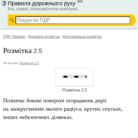
2021
Правила дорожнього руху
Вчи, здавай, дотримуйся та повторюй.
ПДР України
›
Дорожня розмітка
›
Вертикальна розмітка
Розмітка
2.5
По-русски:
Разметка 2.5
Розмітка 2.5
Позначає бокові поверхні огороджень доріг
на заокругленнях малого радіуса, крутих спусках,
інших небезпечних ділянках.