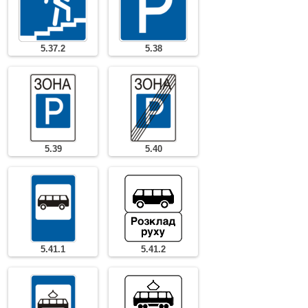
5.37.2
5.38
5.39
5.40
5.41.1
5.41.2