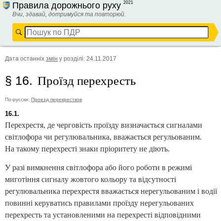
2021
Правила дорожнього руху
Вчи, здавай, дотримуйся та повторюй.
Дата останніх
змін
у розділі
:
24.11.2017
Проїзд перехресть
§ 16.
По-русски:
Проезд перекрестков
16.1.
Перехрестя, де черговість проїзду визначається сигналами
світлофора чи регулювальника, вважається регульованим.
На такому перехресті знаки пріоритету не діють.
У разі вимкнення світлофора або його роботи в режимі
миготіння сигналу жовтого кольору та відсутності
регулювальника перехрестя вважається нерегульованим і водії
повинні керуватись правилами проїзду нерегульованих
перехресть та установленими на перехресті відповідними