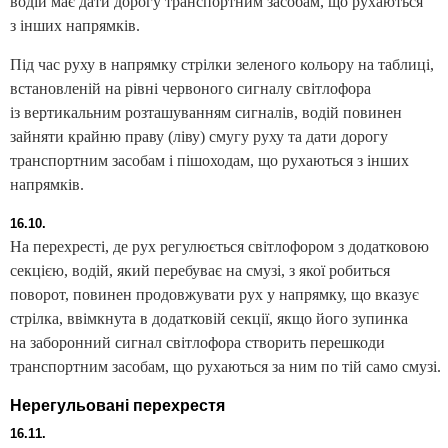
водій має дати дорогу транспортним засобам, що рухаються
з інших напрямків.
Під час руху в напрямку стрілки зеленого кольору на таблиці,
встановленій на рівні червоного сигналу світлофора
із вертикальним розташуванням сигналів, водій повинен
зайняти крайню праву (ліву) смугу руху та дати дорогу
транспортним засобам і пішоходам, що рухаються з інших
напрямків.
16.10.
На перехресті, де рух регулюється світлофором з додатковою
секцією, водій, який перебуває на смузі, з якої робиться
поворот, повинен продовжувати рух у напрямку, що вказує
стрілка, ввімкнута в додатковій секції, якщо його зупинка
на заборонний сигнал світлофора створить перешкоди
транспортним засобам, що рухаються за ним по тій само смузі.
Нерегульовані перехрестя
16.11.