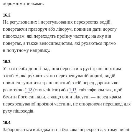
дорожніми знаками.
16.2.
На регульованих і нерегульованих перехрестях водій,
повертаючи праворуч або ліворуч, повинен дати дорогу
пішоходам, які переходять проїзну частину, на яку він
повертає, а також велосипедистам, які рухаються прямо
в попутному напрямку.
16.3.
У разі необхідності надання переваги в русі транспортним
засобам, які рухаються по перехрещуваній дорозі, водій
повинен зупинити транспортний засіб перед дорожньою
розміткою
(стоп-лінією) або
, світлофором так, щоб
1.12
1.13
бачити його сигнали, а якщо вони відсутні — перед краєм
перехрещуваної проїзної частини, не створюючи перешкод для
руху пішоходів.
16.4.
Забороняється виїжджати на будь-яке перехрестя, у тому числі