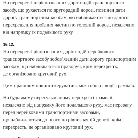
На перехресті нерівнозначних доріг водій транспортного
засобу, що рухається по другорядній дорозі, повинен дати
дорогу транспортним засобам, які наближаються до даного
перехрещення проїзних частин по головній дорозі, незалежно
від напрямку їх подальшого руху.
16.12.
На перехресті рівнозначних доріг водій нерейкового
транспортного засобу зобов’язаний дати дорогу транспортним
засобам, що наближаються праворуч, крім перехресть,
де організовано круговий рух.
Цим правилом повинні керуватися між собою і водії трамваїв.
На будь-якому нерегульованому перехресті трамвай,
незалежно від напрямку його подальшого руху, має перевагу
перед нерейковими транспортними засобами,
що наближаються до нього по рівнозначній дорозі, крім
перехресть, де організовано круговий рух.