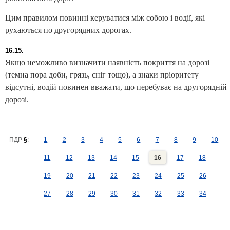
Цим правилом повинні керуватися між собою і водії, які
рухаються по другорядних дорогах.
16.15.
Якщо неможливо визначити наявність покриття на дорозі
(темна пора доби, грязь, сніг тощо), а знаки пріоритету
відсутні, водій повинен вважати, що перебуває на другорядній
дорозі.
ПДР
§
:
1
2
3
4
5
6
7
8
9
10
11
12
13
14
15
16
17
18
19
20
21
22
23
24
25
26
27
28
29
30
31
32
33
34