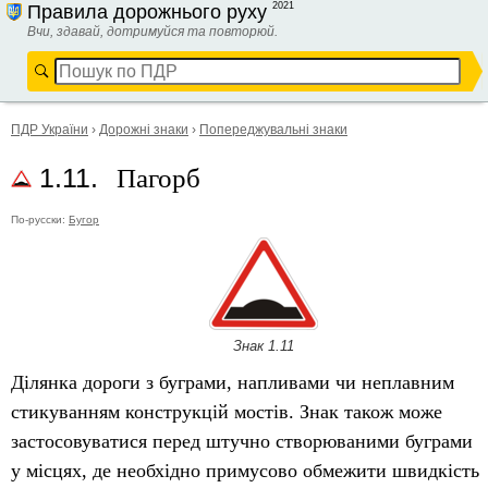
2021
Правила дорожнього руху
Вчи, здавай, дотримуйся та повторюй.
ПДР України
›
Дорожні знаки
›
Попереджувальні знаки
Пагорб
1.11.
По-русски:
Бугор
Знак 1.11
Ділянка дороги з буграми, напливами чи неплавним
стикуванням конструкцій мостів. Знак також може
застосовуватися перед штучно створюваними буграми
у місцях, де необхідно примусово обмежити швидкість