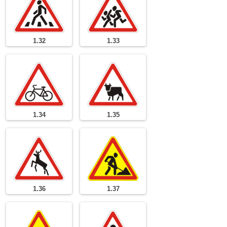
1.32
1.33
1.34
1.35
1.36
1.37