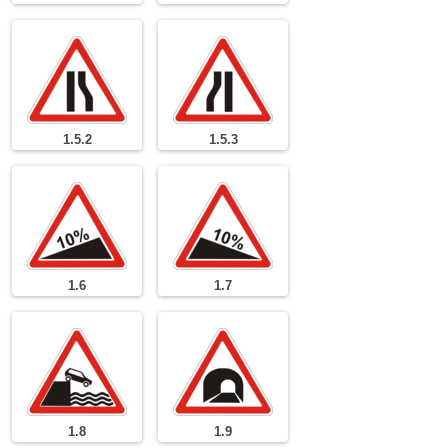
1.5.2
1.5.3
1.6
1.7
1.8
1.9