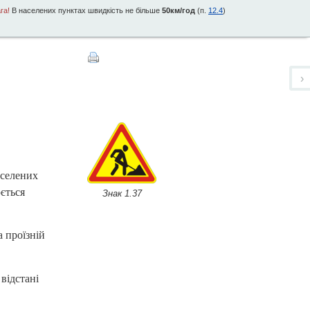
га!
В населених пунктах швидкість не більше
50км/год
(п.
12.4
)
›
селених
ється
Знак 1.37
 проїзній
відстані