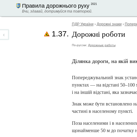
2021
Правила дорожнього руху
Вчи, здавай, дотримуйся та повторюй.
ПДР України
›
Дорожні знаки
›
Попере
Дорожні роботи
1.37.
‹
По-русски:
Дорожные работы
Ділянка дороги, на якій в
Попереджувальний знак устано
пунктах — на відстані
50–100 
і на іншій відстані, яка зазнач
Знак може бути встановлено на
частині в населеному пункті.
Поза населеними і в населених
щонайменше 50 м до початку н