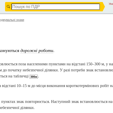
Ува
джувальні знаки
иконуються
дорожні роботи
.
влюється поза населеними пунктами на відстані
150–300 м,
у на
м
до початку небезпечної ділянки. У разі потреби знак встановлю
ається на табличці
.
 відстані
10–15 м
до місця виконання короткотермінових робіт на
 пунктах знак повторюється. Наступний знак встановлюється на 
ебезпечної ділянки.