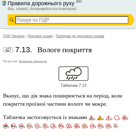
2021
Правила дорожнього руху
Вчи, здавай, дотримуйся та повторюй.
ПДР України
›
Дорожні знаки
›
Таблички до дорожніх знаків
Вологе покриття
7.13.
По-русски:
Влажное покрытие
Табличка 7.13
Вказує, що дія знака поширюється на період, коли
покриття проїзної частини вологе чи мокре.
Табличка застосовується із знаками
,
,
,
,
,
,
,
,
,
,
,
,
,
,
,
,
,
,
,
.